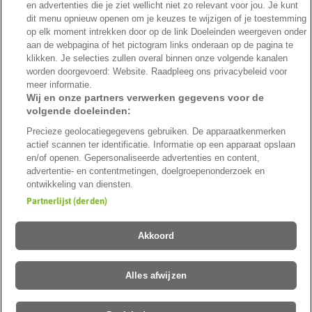
en advertenties die je ziet wellicht niet zo relevant voor jou. Je kunt
dit menu opnieuw openen om je keuzes te wijzigen of je toestemming
op elk moment intrekken door op de link Doeleinden weergeven onder
aan de webpagina of het pictogram links onderaan op de pagina te
klikken. Je selecties zullen overal binnen onze volgende kanalen
Veilig betalen met
worden doorgevoerd: Website. Raadpleeg ons privacybeleid voor
meer informatie.
Wij en onze partners verwerken gegevens voor de
volgende doeleinden:
Precieze geolocatiegegevens gebruiken. De apparaatkenmerken
Veilig verzenden met
actief scannen ter identificatie. Informatie op een apparaat opslaan
en/of openen. Gepersonaliseerde advertenties en content,
advertentie- en contentmetingen, doelgroepenonderzoek en
ontwikkeling van diensten.
Nederlands (België)
Partnerlijst (derden)
Duurzaamheid
Over ons
Blog & Tuintips
Vacatures
Klantbeoordelingen
Affiliate
Cookies aanpassen
Akkoord
©2026 Hermie
Alles afwijzen