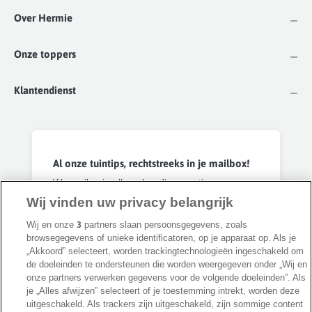
Over Hermie
Onze toppers
Klantendienst
Al onze tuintips, rechtstreeks in je mailbox!
We mailen je alleen handige weetjes, groene
adviezen en onze beste promoties &
Wij vinden uw privacy belangrijk
kortingen. Je ontvangt 'm ongeveer 1x per
Wij en onze
3
partners slaan persoonsgegevens, zoals
week en je kan op elk moment uitschrijven.
browsegegevens of unieke identificatoren, op je apparaat op. Als je
Geen spam, beloofd 🤞
„Akkoord” selecteert, worden trackingtechnologieën ingeschakeld om
de doeleinden te ondersteunen die worden weergegeven onder „Wij en
onze partners verwerken gegevens voor de volgende doeleinden”. Als
Privacybeleid
Inschrijven
je „Alles afwijzen” selecteert of je toestemming intrekt, worden deze
uitgeschakeld. Als trackers zijn uitgeschakeld, zijn sommige content