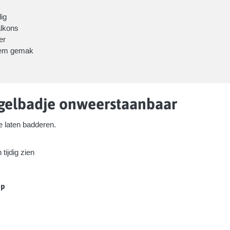
ig
alkons
er
tiem gemak
ogelbadje onweerstaanbaar
te laten badderen.
 tijdig zien
op