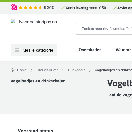
oekopdracht
Ga naar de hoofdnavigatie
9,3/10
Gratis levering
vanaf € 50
Advies o
Gemiddelde waardering van 4.5 van 5 sterren
Zwembaden
Wateron
Kies je categorie
Home
Dier en vijver
Tuinvogels
Vogelbadjes en drinks
Vogelb
Vogelbadjes en drinkschalen
Laat de voge
Voorraad status