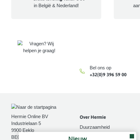
in België & Nederland!
aa
Bel ons op
+32(0)9 396 59 00
Hermie Online BV
Over Hermie
Industrielaan 5
Duurzaamheid
9900 Eeklo
Over ons
BE0667 957 242