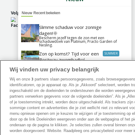
Blog & Tuintips
Vacatures
Volg ons op
Klantbeoordelingen
Affiliate
Wij vinden uw privacy belangrijk
Wij en onze
3
partners slaan persoonsgegevens, zoals browsegegevens
©2026 Hermie
Duurzaamheid
Over ons
Blog & Tuintips
Vacatu
identificatoren, op je apparaat op. Als je „Akkoord” selecteert, worden t
Cookies aanpassen
ingeschakeld om de doeleinden te ondersteunen die worden weergegeve
partners verwerken gegevens voor de volgende doeleinden”. Als je „Alles
of je toestemming intrekt, worden deze uitgeschakeld. Als trackers zijn 
Veilig betalen
sommige content en advertenties die je ziet wellicht niet zo relevant voo
met
menu opnieuw openen om je keuzes te wijzigen of je toestemming op e
door op de link Doeleinden weergeven onder aan de webpagina of het pi
onderaan op de pagina te klikken. Je selecties zullen overal binnen on
worden doorgevoerd: Website. Raadpleeg ons privacybeleid voor meer i