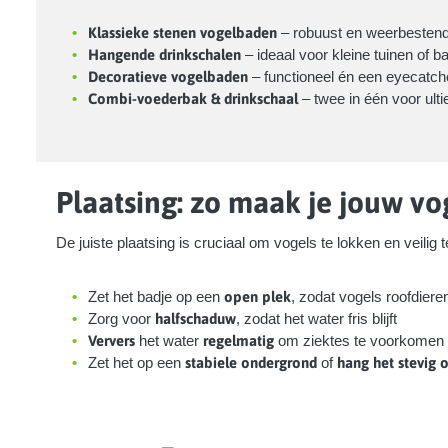
Klassieke stenen vogelbaden
– robuust en weerbestend
Hangende drinkschalen
– ideaal voor kleine tuinen of b
Decoratieve vogelbaden
– functioneel én een eyecatch
Combi-voederbak & drinkschaal
– twee in één voor ul
Plaatsing: zo maak je jouw v
De juiste plaatsing is cruciaal om vogels te lokken en veilig 
Zet het badje op een
open plek
, zodat vogels roofdieren
Zorg voor
halfschaduw
, zodat het water fris blijft
Ververs
het water
regelmatig
om ziektes te voorkomen
Zet het op een
stabiele ondergrond
of
hang het stevig 