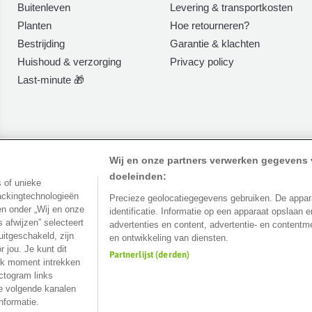
Buitenleven
Levering & transportkosten
Planten
Hoe retourneren?
Bestrijding
Garantie & klachten
Huishoud & verzorging
Privacy policy
Last-minute 🎁
Wij en onze partners verwerken gegevens
doeleinden:
 of unieke
res
Klantbeoordelingen
Affiliate
rackingtechnologieën
Precieze geolocatiegegevens gebruiken. De appar
n onder „Wij en onze
identificatie. Informatie op een apparaat opslaan
 afwijzen” selecteert
advertenties en content, advertentie- en content
uitgeschakeld, zijn
en ontwikkeling van diensten.
r jou. Je kunt dit
Partnerlijst (derden)
lk moment intrekken
ctogram links
ze volgende kanalen
nformatie.