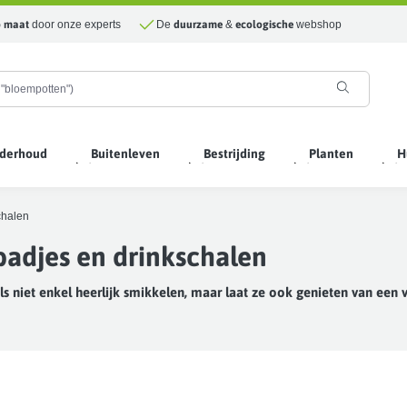
p maat
door onze experts
De
duurzame
&
ecologische
webshop
derhoud
Buitenleven
Bestrijding
Planten
H
chalen
adjes en drinkschalen
ls niet enkel heerlijk smikkelen, maar laat ze ook genieten van een v