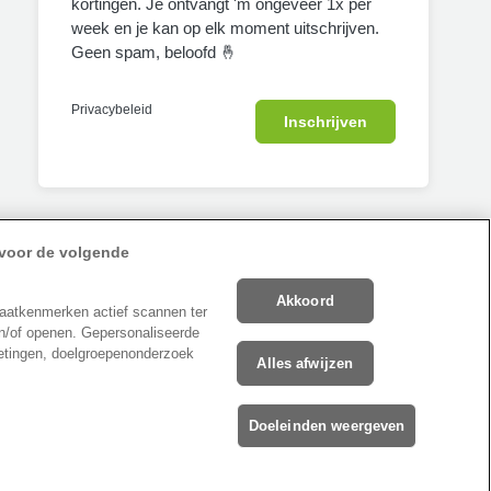
kortingen. Je ontvangt 'm ongeveer 1x per
week en je kan op elk moment uitschrijven.
Geen spam, beloofd 🤞
Privacybeleid
Inschrijven
 voor de volgende
Akkoord
Nederlands (België)
aatkenmerken actief scannen ter
 en/of openen. Gepersonaliseerde
metingen, doelgroepenonderzoek
Alles afwijzen
Veilig verzenden met
Doeleinden weergeven