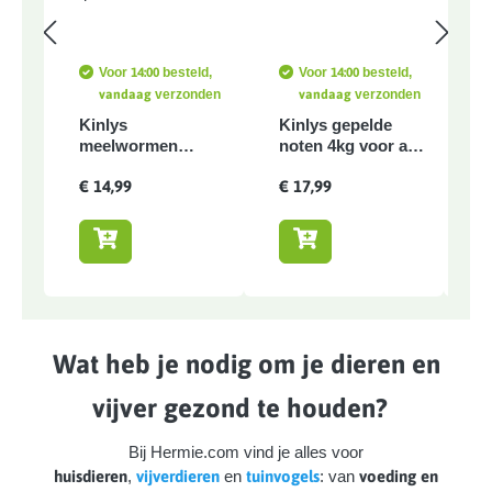
Voor
14:00
besteld,
Voor
14:00
besteld,
vandaag
verzonden
vandaag
verzonden
Kinlys
Kinlys gepelde
K
meelwormen
noten 4kg voor alle
A
emmer 5.5L voor
buitenvogels -
l
€ 14,99
€ 17,99
€
buitenvogels -
Geliefd bij mezen,
k
Gevriesdroogde
roodborstjes,
1
meelwormen - Rijk
mussen, vinken en
aan eiwitten -
spechten
Geschikt voor
vogels, vissen,
schildpadden,
reptielen en
pluimvee
Wat heb je nodig om je dieren en
vijver gezond te houden?
Bij Hermie.com vind je alles voor
huisdieren
,
vijverdieren
en
tuinvogels
: van
voeding en