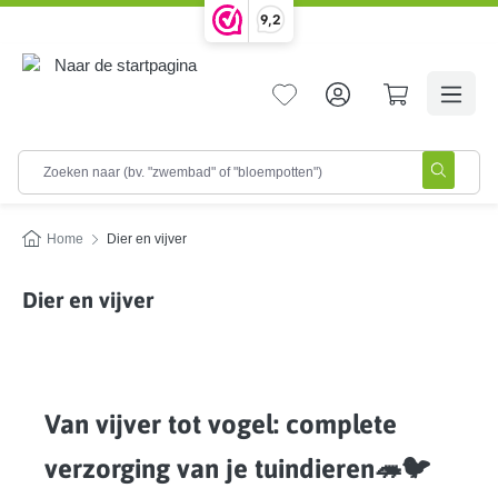
9,2
hoofdinhoud
Home
Dier en vijver
Dier en vijver
Van vijver tot vogel: complete
verzorging van je tuindieren🦔🐦