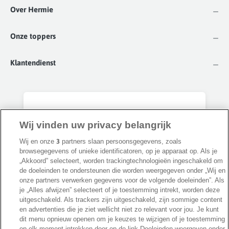
Over Hermie
Onze toppers
Klantendienst
Al onze tuintips, rechtstreeks in je mailbox!
Wij vinden uw privacy belangrijk
We mailen je alleen handige weetjes, groene
adviezen en onze beste promoties &
Wij en onze
3
partners slaan persoonsgegevens, zoals
browsegegevens of unieke identificatoren, op je apparaat op. Als je
kortingen. Je ontvangt 'm ongeveer 1x per
„Akkoord” selecteert, worden trackingtechnologieën ingeschakeld om
week en je kan op elk moment uitschrijven.
de doeleinden te ondersteunen die worden weergegeven onder „Wij en
Geen spam, beloofd 🤞
onze partners verwerken gegevens voor de volgende doeleinden”. Als
je „Alles afwijzen” selecteert of je toestemming intrekt, worden deze
uitgeschakeld. Als trackers zijn uitgeschakeld, zijn sommige content
Privacybeleid
Inschrijven
en advertenties die je ziet wellicht niet zo relevant voor jou. Je kunt
dit menu opnieuw openen om je keuzes te wijzigen of je toestemming
op elk moment intrekken door op de link Doeleinden weergeven onder