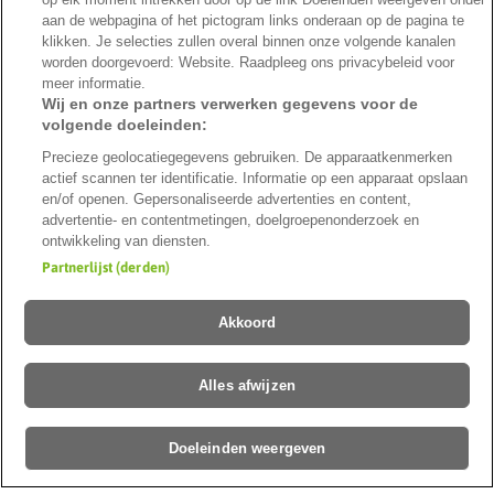
aan de webpagina of het pictogram links onderaan op de pagina te
klikken. Je selecties zullen overal binnen onze volgende kanalen
worden doorgevoerd: Website. Raadpleeg ons privacybeleid voor
meer informatie.
Veilig betalen met
Wij en onze partners verwerken gegevens voor de
volgende doeleinden:
Precieze geolocatiegegevens gebruiken. De apparaatkenmerken
actief scannen ter identificatie. Informatie op een apparaat opslaan
en/of openen. Gepersonaliseerde advertenties en content,
Veilig verzenden met
advertentie- en contentmetingen, doelgroepenonderzoek en
ontwikkeling van diensten.
Partnerlijst (derden)
Nederlands (België)
Duurzaamheid
Over ons
Blog & Tuintips
Vacatures
Akkoord
Klantbeoordelingen
Affiliate
Cookies aanpassen
©2026 Hermie
Alles afwijzen
Doeleinden weergeven