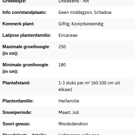
Groeiwijze:
Onbekend - nvt
Info zon/standplaats:
Geen middagzon, Schaduw
Kenmerk plant:
Giftig, Konijnbestendig
Latijnse plantenfamilie:
Ericaceae
Maximale groeihoogte
250
(in cm):
Minimale groeihoogte
180
(in cm):
Plantafstand:
1-3 stuks per m² (60-100 cm uit
elkaar)
Plantenfamilie:
Heifamilie
Snoeiperiode:
Maart, Juli
Soort gewas:
Rhododendron