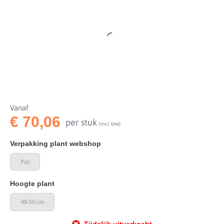
Vanaf
€ 70,06
per stuk
(incl. btw)
Selecteer
Verpakking plant webshop
Pot
Selecteer
Hoogte plant
40-50 cm
Tijdelijk uitverkocht