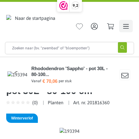
9,2
hoofdinhoud
Home
Planten
Heidegrond planten
Rhododendron 'Sappho' - pot 30L -
80-100...
Rhododendron 'Sappho' -
€ 70,06
Vanaf
per stuk
pot 30L - 80-100 cm
(0)
Planten
Art. nr. 201816360
Gemiddelde waardering van 0 van 5 sterren
Winterverlof
Afbeeldingengalerij overslaan