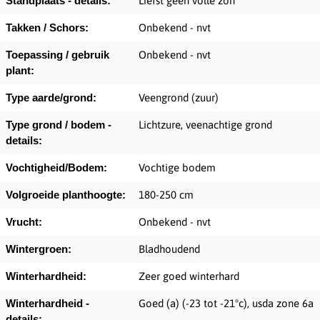
Standplaats - details:
Liefst geen volle zon
Takken / Schors:
Onbekend - nvt
Toepassing / gebruik
Onbekend - nvt
plant:
Type aarde/grond:
Veengrond (zuur)
Type grond / bodem -
Lichtzure, veenachtige grond
details:
Vochtigheid/Bodem:
Vochtige bodem
Volgroeide planthoogte:
180-250 cm
Vrucht:
Onbekend - nvt
Wintergroen:
Bladhoudend
Winterhardheid:
Zeer goed winterhard
Winterhardheid -
Goed (a) (-23 tot -21°c), usda zone 6a
details: