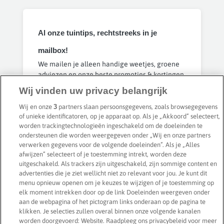
Al onze tuintips, rechtstreeks in je
mailbox!
We mailen je alleen handige weetjes, groene
adviezen en onze beste promoties & kortingen.
Je ontvangt 'm ongeveer 1x per week en je kan
Wij vinden uw privacy belangrijk
op elk moment uitschrijven. Geen spam,
beloofd 🤞
Wij en onze
3
partners slaan persoonsgegevens, zoals browsegegevens
of unieke identificatoren, op je apparaat op. Als je „Akkoord” selecteert,
worden trackingtechnologieën ingeschakeld om de doeleinden te
Privacybeleid
ondersteunen die worden weergegeven onder „Wij en onze partners
Inschrijven
verwerken gegevens voor de volgende doeleinden”. Als je „Alles
afwijzen” selecteert of je toestemming intrekt, worden deze
uitgeschakeld. Als trackers zijn uitgeschakeld, zijn sommige content en
advertenties die je ziet wellicht niet zo relevant voor jou. Je kunt dit
menu opnieuw openen om je keuzes te wijzigen of je toestemming op
elk moment intrekken door op de link Doeleinden weergeven onder
Veilig betalen met
aan de webpagina of het pictogram links onderaan op de pagina te
klikken. Je selecties zullen overal binnen onze volgende kanalen
worden doorgevoerd: Website. Raadpleeg ons privacybeleid voor meer