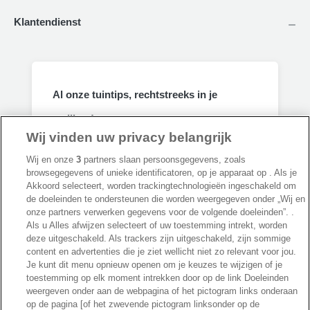
Klantendienst
Al onze tuintips, rechtstreeks in je
mailbox!
Wij vinden uw privacy belangrijk
We mailen je alleen handige weetjes, groene
adviezen en onze beste promoties &
Wij en onze
3
partners slaan persoonsgegevens, zoals
kortingen. Je ontvangt 'm ongeveer 1x per
browsegegevens of unieke identificatoren, op je apparaat op . Als je
week en je kan op elk moment uitschrijven.
Akkoord selecteert, worden trackingtechnologieën ingeschakeld om
Geen spam, beloofd 🤞
de doeleinden te ondersteunen die worden weergegeven onder „Wij en
onze partners verwerken gegevens voor de volgende doeleinden”. .
Als u Alles afwijzen selecteert of uw toestemming intrekt, worden
Privacybeleid
deze uitgeschakeld. Als trackers zijn uitgeschakeld, zijn sommige
Inschrijven
content en advertenties die je ziet wellicht niet zo relevant voor jou.
Je kunt dit menu opnieuw openen om je keuzes te wijzigen of je
toestemming op elk moment intrekken door op de link Doeleinden
weergeven onder aan de webpagina of het pictogram links onderaan
op de pagina [of het zwevende pictogram linksonder op de