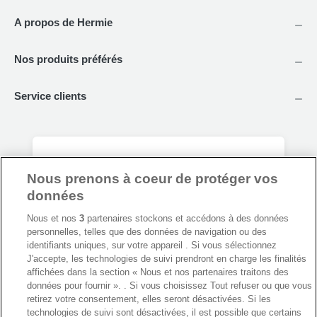
A propos de Hermie
Nos produits préférés
Service clients
Tous nos conseils jardin en un seul click !
Nous prenons à coeur de protéger vos
Restez toujours au courant de nos dernières
données
promotions et recevez des infos ou conseils
Nous et nos
3
partenaires stockons et accédons à des données
sympas 1 x par semaine. Vous pourrez vous
personnelles, telles que des données de navigation ou des
désinscrire à tout moment. Pas de spam,
identifiants uniques, sur votre appareil . Si vous sélectionnez
promis ! 🤞
J'accepte, les technologies de suivi prendront en charge les finalités
affichées dans la section « Nous et nos partenaires traitons des
données pour fournir ». . Si vous choisissez Tout refuser ou que vous
Politique de confidentialité
S'inscrire
retirez votre consentement, elles seront désactivées. Si les
technologies de suivi sont désactivées, il est possible que certains