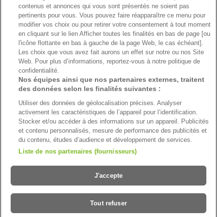
contenus et annonces qui vous sont présentés ne soient pas
pertinents pour vous. Vous pouvez faire réapparaître ce menu pour
modifier vos choix ou pour retirer votre consentement à tout moment
en cliquant sur le lien Afficher toutes les finalités en bas de page [ou
l'icône flottante en bas à gauche de la page Web, le cas échéant].
Paiement sécurisé avec
Les choix que vous avez fait aurons un effet sur notre ou nos Site
Web. Pour plus d’informations, reportez-vous à notre politique de
confidentialité.
Nos équipes ainsi que nos partenaires externes, traitent
des données selon les finalités suivantes :
Envoi sécurisé avec
Utiliser des données de géolocalisation précises. Analyser
activement les caractéristiques de l’appareil pour l’identification.
Stocker et/ou accéder à des informations sur un appareil. Publicités
et contenu personnalisés, mesure de performance des publicités et
Français (Belgique)
du contenu, études d’audience et développement de services.
Liste de nos partenaires (fournisseurs)
Durabilité
Notre histoire
Blog et conseils de jardinage
Postes vacants
Avis des clients
Affiliate
Ajuster les cookies
J'accepte
©2026 Hermie
Tout refuser