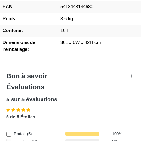
EAN:
5413448144680
Poids:
3.6 kg
Contenu:
10 l
Dimensions de
30L x 6W x 42H cm
l'emballage:
Bon à savoir
+
Évaluations
5 sur 5 évaluations
Note moyenne de 5 sur 5 étoiles
5 de 5 Étoiles
Parfait (5)
100%