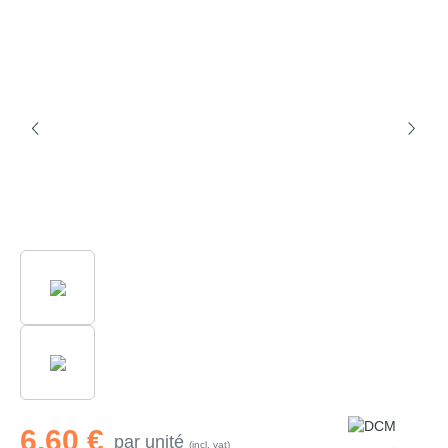
Ignorer la galerie d'images
6,60 €
par unité
(incl. vat)