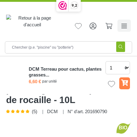
9,2
tenu principal
Home
Semis et croissance
Terreau et écorce
Terreau
DCM Terreau pour cactus, plantes
grasses...
DCM Terreau pour cactus,
6,60 €
par unité
plantes grasses et plantes
de rocaille - 10L
(5)
DCM
N° d'art. 201690790
Note moyenne de 5 sur 5 étoiles
BIO