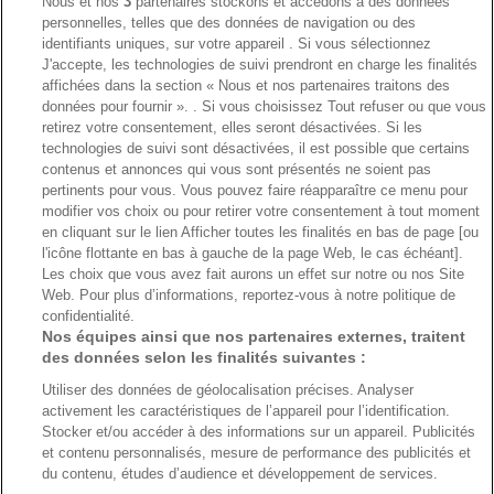
Nous et nos
3
partenaires stockons et accédons à des données
sympas 1 x par semaine. Vous pourrez vous
personnelles, telles que des données de navigation ou des
désinscrire à tout moment. Pas de spam,
identifiants uniques, sur votre appareil . Si vous sélectionnez
promis ! 🤞
J'accepte, les technologies de suivi prendront en charge les finalités
affichées dans la section « Nous et nos partenaires traitons des
données pour fournir ». . Si vous choisissez Tout refuser ou que vous
Politique de confidentialité
retirez votre consentement, elles seront désactivées. Si les
S'inscrire
technologies de suivi sont désactivées, il est possible que certains
contenus et annonces qui vous sont présentés ne soient pas
pertinents pour vous. Vous pouvez faire réapparaître ce menu pour
modifier vos choix ou pour retirer votre consentement à tout moment
en cliquant sur le lien Afficher toutes les finalités en bas de page [ou
l'icône flottante en bas à gauche de la page Web, le cas échéant].
Paiement sécurisé avec
Les choix que vous avez fait aurons un effet sur notre ou nos Site
Web. Pour plus d’informations, reportez-vous à notre politique de
confidentialité.
Nos équipes ainsi que nos partenaires externes, traitent
des données selon les finalités suivantes :
Envoi sécurisé avec
Utiliser des données de géolocalisation précises. Analyser
activement les caractéristiques de l’appareil pour l’identification.
Stocker et/ou accéder à des informations sur un appareil. Publicités
et contenu personnalisés, mesure de performance des publicités et
Français
du contenu, études d’audience et développement de services.